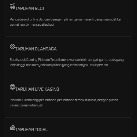
TARUHAN SLOT
Penyedia slot online dengan beragam pilihan game menarik yang memudahkan
pemain untuk mencapai jackpot
TARUHAN OLAHRAGA
Sportsbook Gaming Platform Terbaik menawarkan lebih banyak game, odds yang
lebih tinggi, dan menyediakan pilihan yang lebih banyak untuk pemain.
TARUHAN LIVE KASINO
Platform Pilihan bagi perusahaan-perusahaan terbaik di dunia, dengan pilihan
variasi game terbanyak
TARUHAN TOGEL