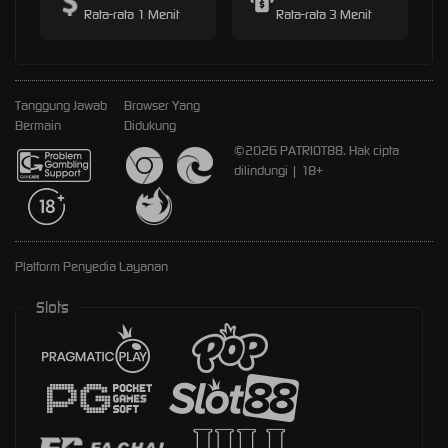
Rata-rata 1 Menit
Rata-rata 3 Menit
Tanggung Jawab
Browser Yang
Bermain
Didukung
©2026 PATRIOT88. Hak cipta
dilindungi | 18+
Platform Penyedia Layanan
Slots