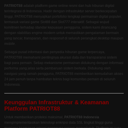
PATRIOT88
adalah platform game online resmi dan hub hiburan digital
terintegrasi di Indonesia. Hadir dengan infrastruktur server berkecepatan
tinggi, PATRIOT88 menyajikan portofolio lengkap permainan digital populer,
termasuk variasi game Slot88 dan Slot777 interaktif. Sebagai wujud
komitmen terhadap standar kepuasan pengguna, sistem kami dirancang
dengan stabilitas engine modern untuk memastikan pengalaman bermain
yang lancar, transparan, dan responsif di seluruh perangkat
desktop
maupun
mobile
.
Sebagai pusat informasi dan penyedia hiburan game terpercaya,
PATRIOT88 memahami pentingnya akurasi data dan transparansi sistem
bagi para pemain. Setiap mekanisme permainan didukung dengan informasi
performa yang jelas serta pembaruan sistem berkala. Didukung oleh
navigasi yang ramah pengguna, PATRIOT88 memberikan kemudahan akses
24 jam penuh tanpa hambatan teknis bagi komunitas pemain di seluruh
Indonesia.
Keunggulan Infrastruktur & Keamanan
Platform PATRIOT88
Untuk memberikan proteksi maksimal,
PATRIOT88 Indonesia
mengimplementasikan teknologi enkripsi data SSL tingkat tinggi guna