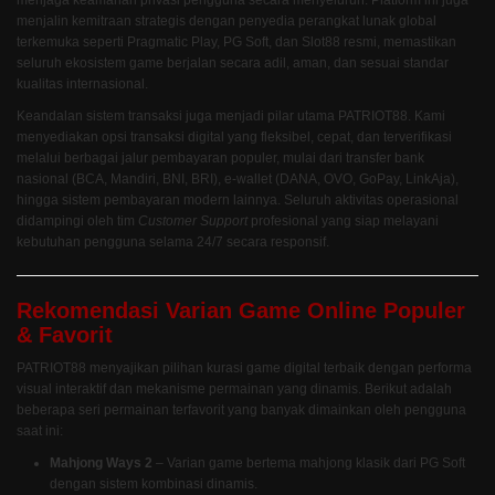
menjaga keamanan privasi pengguna secara menyeluruh. Platform ini juga
menjalin kemitraan strategis dengan penyedia perangkat lunak global
terkemuka seperti Pragmatic Play, PG Soft, dan Slot88 resmi, memastikan
seluruh ekosistem game berjalan secara adil, aman, dan sesuai standar
kualitas internasional.
Keandalan sistem transaksi juga menjadi pilar utama PATRIOT88. Kami
menyediakan opsi transaksi digital yang fleksibel, cepat, dan terverifikasi
melalui berbagai jalur pembayaran populer, mulai dari transfer bank
nasional (BCA, Mandiri, BNI, BRI), e-wallet (DANA, OVO, GoPay, LinkAja),
hingga sistem pembayaran modern lainnya. Seluruh aktivitas operasional
didampingi oleh tim
Customer Support
profesional yang siap melayani
kebutuhan pengguna selama 24/7 secara responsif.
Rekomendasi Varian Game Online Populer
& Favorit
PATRIOT88 menyajikan pilihan kurasi game digital terbaik dengan performa
visual interaktif dan mekanisme permainan yang dinamis. Berikut adalah
beberapa seri permainan terfavorit yang banyak dimainkan oleh pengguna
saat ini:
Mahjong Ways 2
– Varian game bertema mahjong klasik dari PG Soft
dengan sistem kombinasi dinamis.