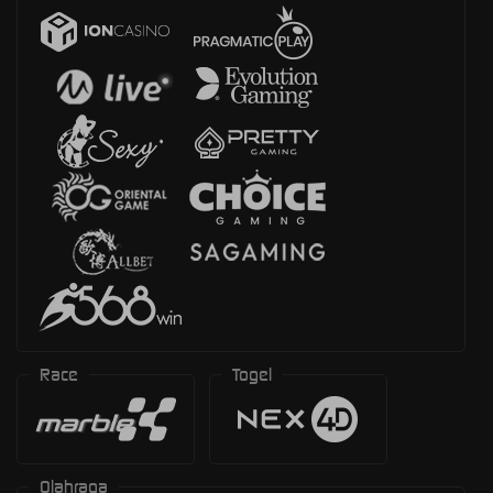
Race
Togel
Olahraga