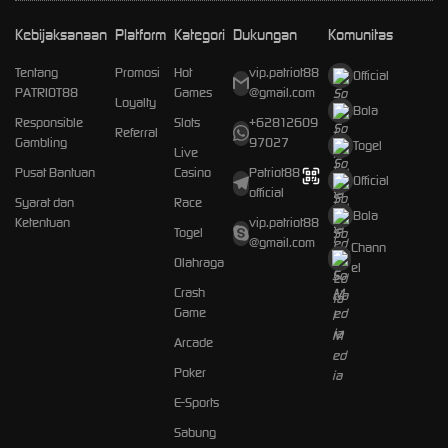
Kebijaksanaan
Platform
Kategori
Dukungan
Komunitas
Tentang
Promosi
Hot
vip.patriot88
Official
PATRIOT88
Games
@gmail.com
Loyalty
Bola
Responsible
Slots
+62812609
Referral
Gambling
97027
Togel
Live
Pusat Bantuan
Casino
Patriot88
Official
official
Syarat dan
Race
Bola
Ketentuan
vip.patriot88
Togel
@gmail.com
Chann
Olahraga
el
Crash
Game
Arcade
Poker
E-Sports
Sabung