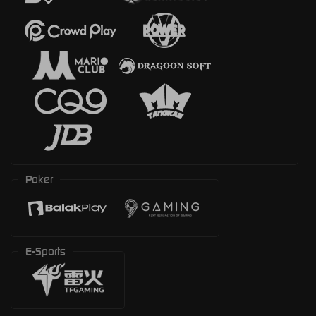
Poker
E-Sports