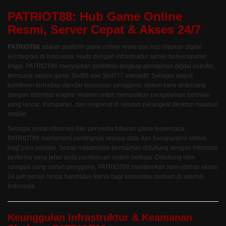
PATRIOT88: Hub Game Online
Resmi, Server Cepat & Akses 24/7
PATRIOT88
adalah platform game online resmi dan hub hiburan digital
terintegrasi di Indonesia. Hadir dengan infrastruktur server berkecepatan
tinggi, PATRIOT88 menyajikan portofolio lengkap permainan digital populer,
termasuk variasi game Slot88 dan Slot777 interaktif. Sebagai wujud
komitmen terhadap standar kepuasan pengguna, sistem kami dirancang
dengan stabilitas engine modern untuk memastikan pengalaman bermain
yang lancar, transparan, dan responsif di seluruh perangkat
desktop
maupun
mobile
.
Sebagai pusat informasi dan penyedia hiburan game terpercaya,
PATRIOT88 memahami pentingnya akurasi data dan transparansi sistem
bagi para pemain. Setiap mekanisme permainan didukung dengan informasi
performa yang jelas serta pembaruan sistem berkala. Didukung oleh
navigasi yang ramah pengguna, PATRIOT88 memberikan kemudahan akses
24 jam penuh tanpa hambatan teknis bagi komunitas pemain di seluruh
Indonesia.
Keunggulan Infrastruktur & Keamanan