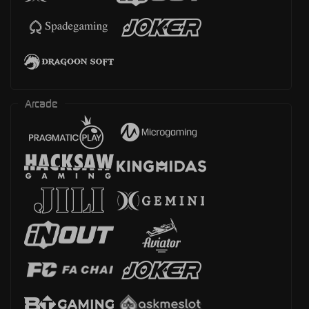
Arcade