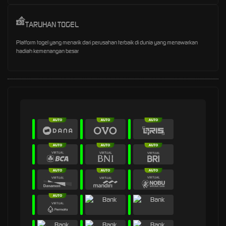
TARUHAN TOGEL
Platform togel yang menarik dari perusahan terbaik di dunia yang menawarkan
hadiah kemenangan besar