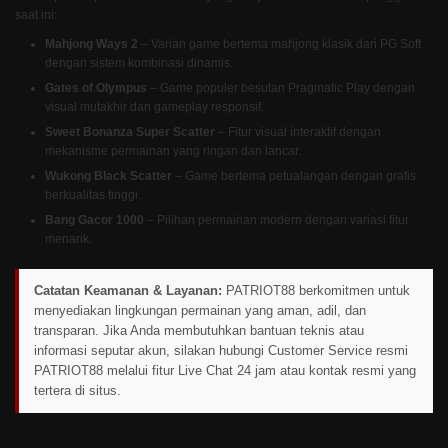
saat ini:
Mahjong Ways 2
– Varian game bertema mahjong klasik dari PG Soft
dengan sistem kombinasi dinamis.
Gates of Olympus
– Game populer besutan Pragmatic Play dengan
visual mutakhir dan gameplay responsif.
Sweet Bonanza Super Scatter
– Fitur visual interaktif dengan
mekanisme permainan yang ringan dan lancar.
Wukong Black Scatter
– Game bertema petualangan dengan grafis
berkualitas tinggi.
Bang Gacor 1000
– Pilihan permainan modern dengan variasi fitur
menarik.
Catatan Keamanan & Layanan:
PATRIOT88 berkomitmen untuk
menyediakan lingkungan permainan yang aman, adil, dan
transparan. Jika Anda membutuhkan bantuan teknis atau
informasi seputar akun, silakan hubungi Customer Service resmi
PATRIOT88 melalui fitur Live Chat 24 jam atau kontak resmi yang
tertera di situs.