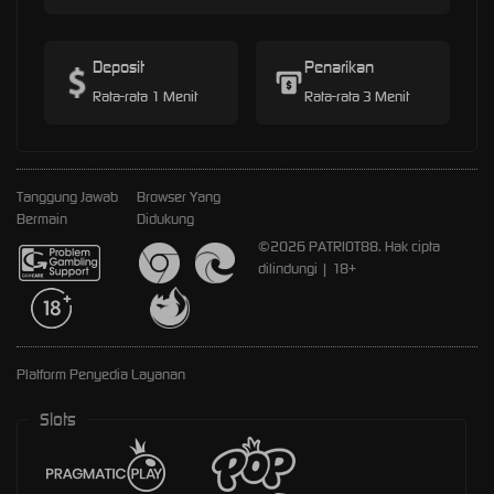
Deposit
Penarikan
Rata-rata 1 Menit
Rata-rata 3 Menit
Tanggung Jawab
Browser Yang
Bermain
Didukung
©2026 PATRIOT88. Hak cipta
dilindungi | 18+
Platform Penyedia Layanan
Slots