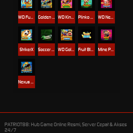
WD FuWa Fishing
Golden Tyrant Fishing
WD King Kong Fishing
Plinko Pop
WD Nezha Fishing Legend
StrikerX
Soccer Striker
WD Gold Blast Fishing
Fruit Blast
Mine Pop
Nexus Golden Tyrant
PATRIOT88: Hub Game Online Resmi, Server Cepat & Akses
24/7