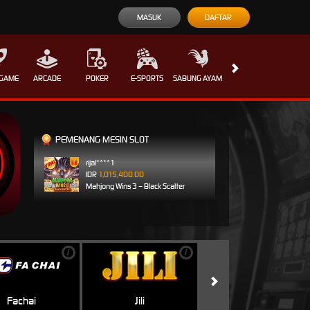
MASUK
DAFTAR
 GAME
ARCADE
POKER
E-SPORTS
SABUNG AYAM
PROMOSI
PEMENANG MESIN SLOT
rijal****1
IDR
1,015,400.00
Mahjong Wins 3 – Black Scatter
nas****1
IDR
682,590.00
Gates of Olympus Super Scatter
i
i
i
t***o
IDR
510,080.00
No Limit City
Gates of Olympus Super Scatter
Fachai
Jili
ik****k