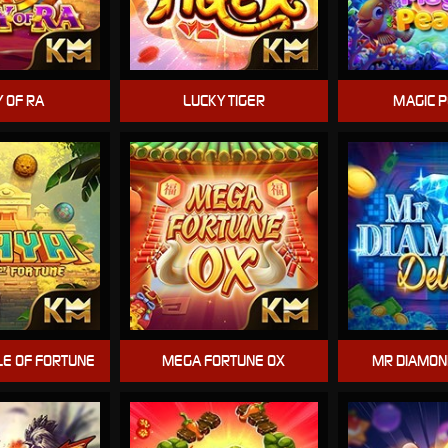
 OF RA
LUCKY TIGER
MAGIC 
E OF FORTUNE
MEGA FORTUNE OX
MR DIAMON