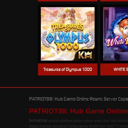
Treasures of Olympus 1000
WHITE 
PATRIOT88: Hub Game Online Resmi, Server Cep
PATRIOT88: Hub Game Online 
PATRIOT88
adalah platform game online resmi dan hub hiburan 
digital populer, termasuk variasi game Slot88 dan Slot777 in