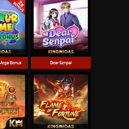
 Mega Bonus
Dear Senpai