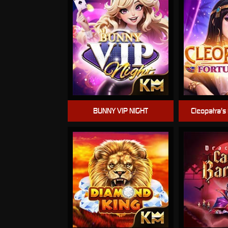
BUNNY VIP NIGHT
Cleopatra's