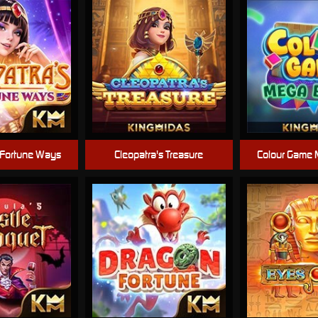
 Fortune Ways
Cleopatra's Treasure
Colour Game