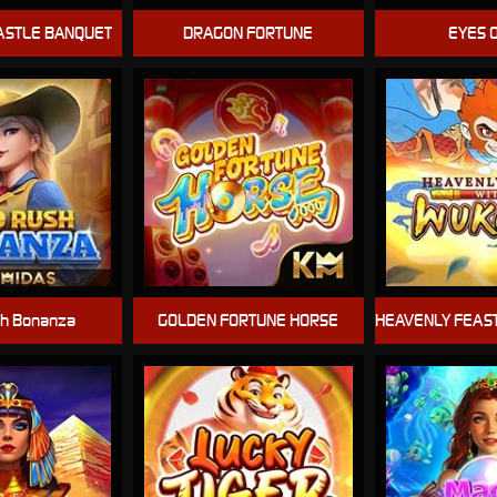
ASTLE BANQUET
DRAGON FORTUNE
EYES 
sh Bonanza
GOLDEN FORTUNE HORSE