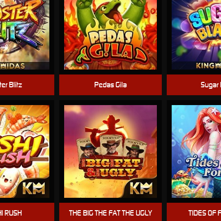
er Blitz
Pedas Gila
Sugar 
I RUSH
THE BIG THE FAT THE UGLY
TIDES OF