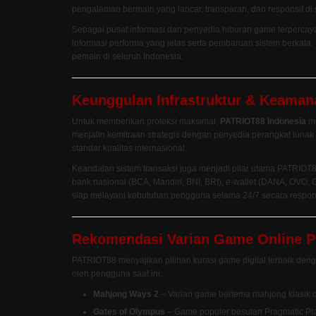
pengalaman bermain yang lancar, transparan, dan responsif di
Sebagai pusat informasi dan penyedia hiburan game terperca
informasi performa yang jelas serta pembaruan sistem berka
pemain di seluruh Indonesia.
Keunggulan Infrastruktur & Keama
Untuk memberikan proteksi maksimal,
PATRIOT88 Indonesia
me
menjalin kemitraan strategis dengan penyedia perangkat lunak 
standar kualitas internasional.
Keandalan sistem transaksi juga menjadi pilar utama PATRIOT88. 
bank nasional (BCA, Mandiri, BNI, BRI), e-wallet (DANA, OVO, 
siap melayani kebutuhan pengguna selama 24/7 secara respons
Rekomendasi Varian Game Online Po
PATRIOT88 menyajikan pilihan kurasi game digital terbaik deng
oleh pengguna saat ini:
Mahjong Ways 2
– Varian game bertema mahjong klasik d
Gates of Olympus
– Game populer besutan Pragmatic Pla