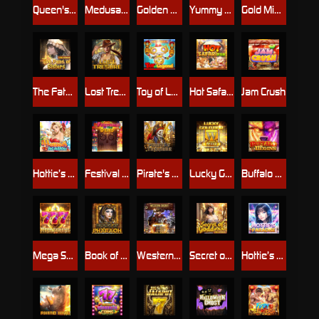
Queen's Bow
Medusa’s Blessing
Golden Kitty
Yummy Kitchen
Gold Mine Rush
The Fates of Sisters
Lost Treasure
Toy of Legend
Hot Safari Run
Jam Crush
Hottie’s Vacation
Festival of the Dead
Pirate's Treasure
Lucky Goldbar
Buffalo Begins
Mega Sevens
Book of Pharaoh
Western Sherrif
Secret of Goddess
Hottie’s Paradise