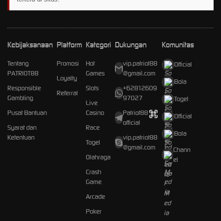
Kebijaksanaan
Platform
Kategori
Dukungan
Komunitas
Tentang
Promosi
Hot
vip.patriot88
Official
PATRIOT88
Games
@gmail.com
Loyalty
Bola
Responsible
Slots
+62812609
Referral
Gambling
97027
Togel
Live
Pusat Bantuan
Casino
Patriot88
Official
official
Syarat dan
Race
Bola
Ketentuan
vip.patriot88
Togel
@gmail.com
Chann
Olahraga
el
Crash
Game
Arcade
Poker