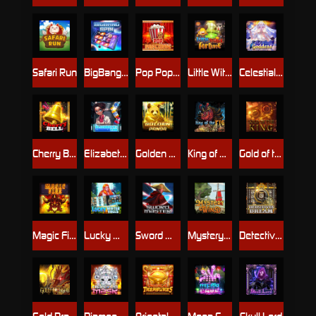
Safari Run
BigBang Spin
Pop Popcorns
Little Witch's Fortune
Celestial Goddess
Cherry Bell
Elizabeth Lab
Golden Panda
King of Pig
Gold of the King
Magic Fire
Lucky Waterfalls
Sword Master
Mystery Wind
Detective’s Dream