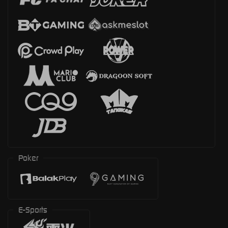
Poker
E-Sports