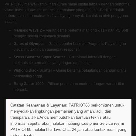
PATRIOT88 menyajikan pilihan kurasi game digital terbaik dengan performa
visual interaktif dan mekanisme permainan yang dinamis. Berikut adalah
beberapa seri permainan terfavorit yang banyak dimainkan oleh pengguna
saat ini:
Mahjong Ways 2
– Varian game bertema mahjong klasik dari PG Soft
dengan sistem kombinasi dinamis.
Gates of Olympus
– Game populer besutan Pragmatic Play dengan
visual mutakhir dan gameplay responsif.
Sweet Bonanza Super Scatter
– Fitur visual interaktif dengan
mekanisme permainan yang ringan dan lancar.
Wukong Black Scatter
– Game bertema petualangan dengan grafis
berkualitas tinggi.
Bang Gacor 1000
– Pilihan permainan modern dengan variasi fitur
menarik.
Catatan Keamanan & Layanan:
PATRIOT88 berkomitmen untuk
menyediakan lingkungan permainan yang aman, adil, dan
transparan. Jika Anda membutuhkan bantuan teknis atau
informasi seputar akun, silakan hubungi Customer Service resmi
PATRIOT88 melalui fitur Live Chat 24 jam atau kontak resmi yang
tertera di situs.