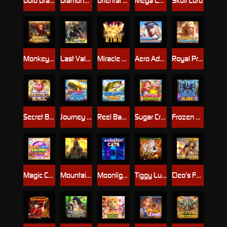
Gold Dragon
Diamond Mask
Oriental Treasures
Mega Cave
Skull Lord
Monkey King
Last Valkyrie
Miracle Ring
Aero Adventure
Royal Princess
Secret Ball
Journey to the Abyss
Reel Bass Family
Sugar Crush!
Frozen Blade
Magic Candy Factory
Mountain Spirit
Moonlight Cats
Tiggy Luck
Cleo’s Fortune