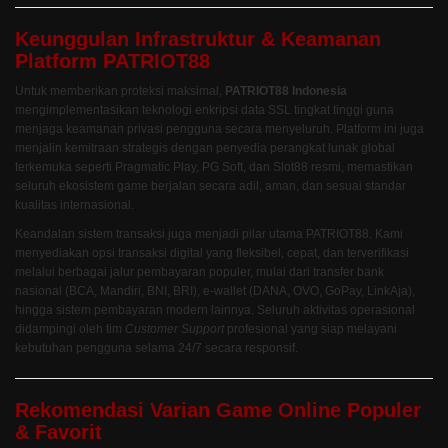
Keunggulan Infrastruktur & Keamanan
Platform PATRIOT88
Untuk memberikan proteksi maksimal,
PATRIOT88 Indonesia
mengimplementasikan teknologi enkripsi data SSL tingkat tinggi guna
menjaga keamanan privasi pengguna secara menyeluruh. Platform ini juga
menjalin kemitraan strategis dengan penyedia perangkat lunak global
terkemuka seperti Pragmatic Play, PG Soft, dan Slot88 resmi, memastikan
seluruh ekosistem game berjalan secara adil, aman, dan sesuai standar
kualitas internasional.
Keandalan sistem transaksi juga menjadi pilar utama PATRIOT88. Kami
menyediakan opsi transaksi digital yang fleksibel, cepat, dan terverifikasi
melalui berbagai jalur pembayaran populer, mulai dari transfer bank
nasional (BCA, Mandiri, BNI, BRI), e-wallet (DANA, OVO, GoPay, LinkAja),
hingga sistem pembayaran modern lainnya. Seluruh aktivitas operasional
didampingi oleh tim
Customer Support
profesional yang siap melayani
kebutuhan pengguna selama 24/7 secara responsif.
Rekomendasi Varian Game Online Populer
& Favorit