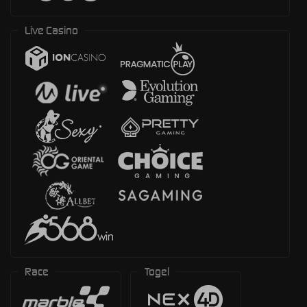
Live Casino
Race
Togel