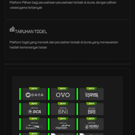
Platform Pilihan bagi perusahaan-perusahaan terbaik di dunia, dengan pilihan
variasi game terbanyak
TARUHAN TOGEL
Platform togel yang menarik dari perusahan terbaik di dunia yang menawarkan
hadiah kemenangan besar