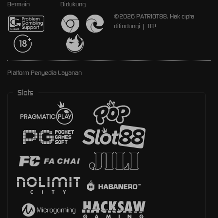
Bermain
Didukung
©2026 PATRIOT88. Hak cipta
dilindungi | 18+
Platform Penyedia Layanan
Slots