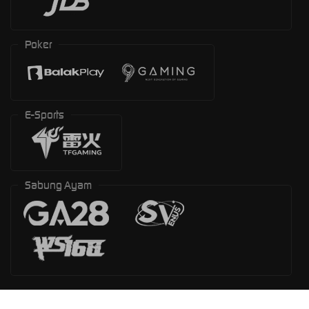
Poker
E-Sports
Sabung Ayam