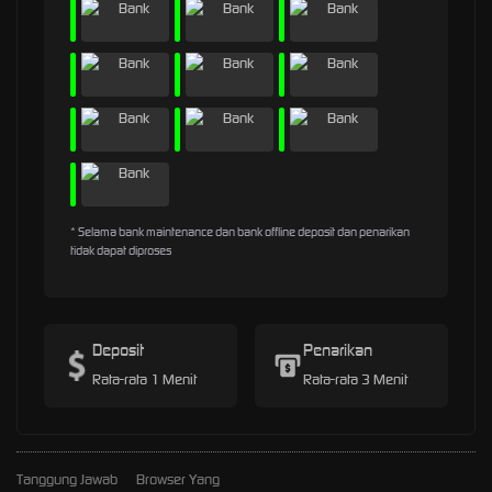
* Selama bank maintenance dan bank offline deposit dan penarikan
tidak dapat diproses
Deposit
Penarikan
Rata-rata 1 Menit
Rata-rata 3 Menit
Tanggung Jawab
Browser Yang