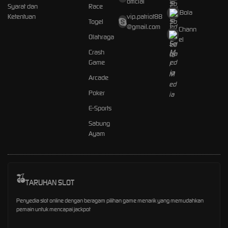
official
Syarat dan
Race
Bola
Ketentuan
vip.patriot88
Togel
@gmail.com
Chann
Olahraga
el
Crash
Game
Arcade
Poker
E-Sports
Sabung
Ayam
TARUHAN SLOT
Penyedia slot online dengan beragam pilihan game menarik yang memudahkan
pemain untuk mencapai jackpot