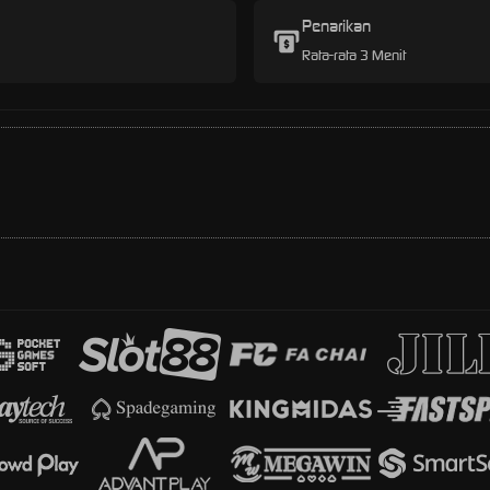
Penarikan
Rata-rata 3 Menit