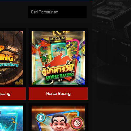
essing
Horse Racing