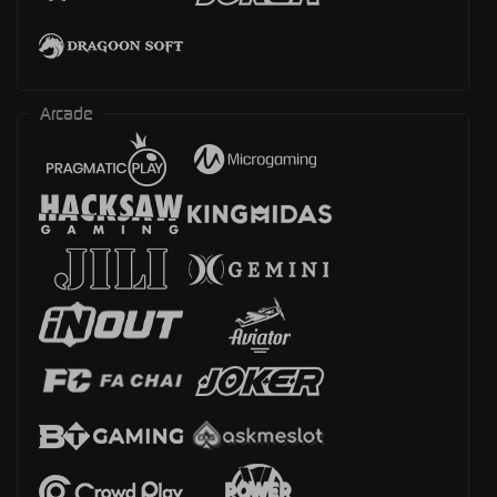
Arcade