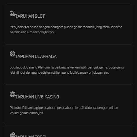
TARUHAN SLOT
Penyedia slot online dengan beragam pilihan game menarik yang memudahkan
pemain untuk mencapai jackpot
TARUHAN OLAHRAGA
Sportsbook Gaming Platform Terbaik menawarkan lebih banyak game, odds yang
lebih tinggi, dan menyediakan pilihan yang lebih banyak untuk pemain.
TARUHAN LIVE KASINO
Platform Pilihan bagi perusahaan-perusahaan terbaik di dunia, dengan pilihan
variasi game terbanyak