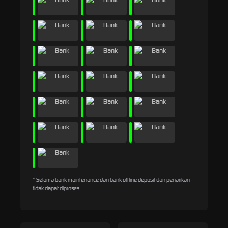
* Selama bank maintenance dan bank offline deposit dan penarikan
tidak dapat diproses