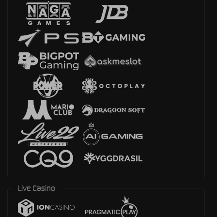
Live Casino