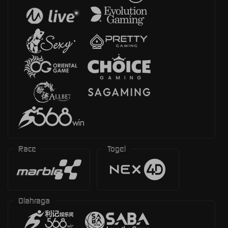
Race
Togel
Olahraga