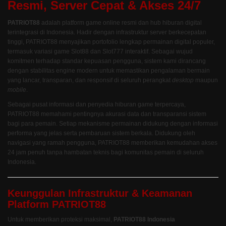
Resmi, Server Cepat & Akses 24/7
PATRIOT88
adalah platform game online resmi dan hub hiburan digital
terintegrasi di Indonesia. Hadir dengan infrastruktur server berkecepatan
tinggi, PATRIOT88 menyajikan portofolio lengkap permainan digital populer,
termasuk variasi game Slot88 dan Slot777 interaktif. Sebagai wujud
komitmen terhadap standar kepuasan pengguna, sistem kami dirancang
dengan stabilitas engine modern untuk memastikan pengalaman bermain
yang lancar, transparan, dan responsif di seluruh perangkat
desktop
maupun
mobile
.
Sebagai pusat informasi dan penyedia hiburan game terpercaya,
PATRIOT88 memahami pentingnya akurasi data dan transparansi sistem
bagi para pemain. Setiap mekanisme permainan didukung dengan informasi
performa yang jelas serta pembaruan sistem berkala. Didukung oleh
navigasi yang ramah pengguna, PATRIOT88 memberikan kemudahan akses
24 jam penuh tanpa hambatan teknis bagi komunitas pemain di seluruh
Indonesia.
Keunggulan Infrastruktur & Keamanan
Platform PATRIOT88
Untuk memberikan proteksi maksimal,
PATRIOT88 Indonesia